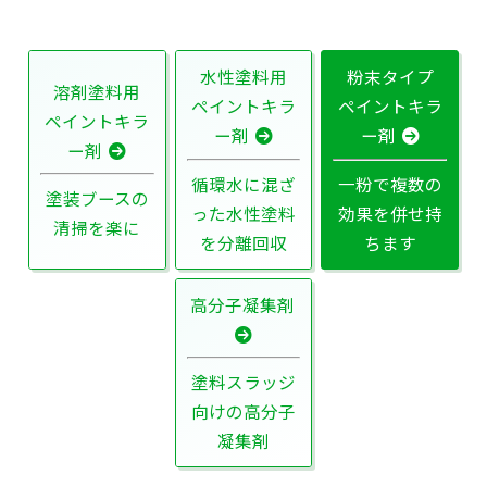
水性塗料用
粉末タイプ
溶剤塗料用
ペイントキラ
ペイントキラ
ペイントキラ
ー剤
ー剤
ー剤
循環水に混ざ
一粉で複数の
塗装ブースの
った水性塗料
効果を併せ持
清掃を楽に
を分離回収
ちます
高分子凝集剤
塗料スラッジ
向けの高分子
凝集剤