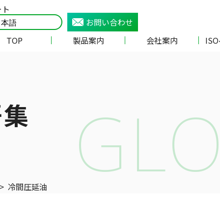
ート
お問い合わせ
TOP
製品案内
会社案内
IS
GLO
語集
>
冷間圧延油