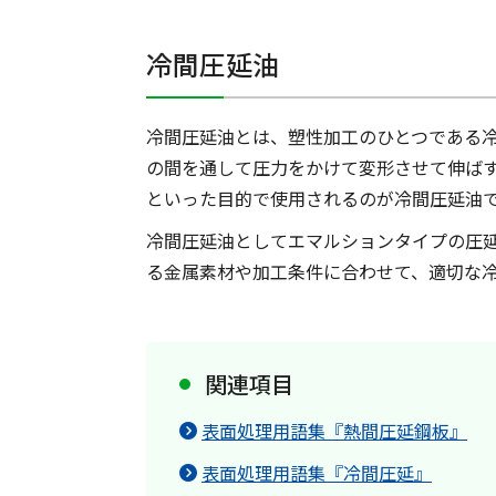
冷間圧延油
冷間圧延油とは、塑性加工のひとつである
の間を通して圧力をかけて変形させて伸ば
といった目的で使用されるのが冷間圧延油
冷間圧延油としてエマルションタイプの圧
る金属素材や加工条件に合わせて、適切な
関連項目
表面処理用語集『熱間圧延鋼板』
表面処理用語集『冷間圧延』