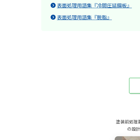
表面処理用語集『冷間圧延鋼板』
表面処理用語集『脱脂』
塗装前処理
の設