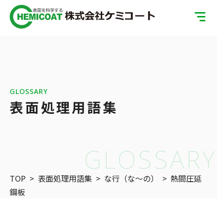
TOP
製品案内
会社案内
GLOSSARY
表面処理用語集
ISOへの取り組み
SDGsへの取り組み
GLOSSARY
表面処理の基礎知識
TOP
>
表面処理用語集
>
な行（な〜の）
>
熱間圧延
お問い合わせ
鋼板