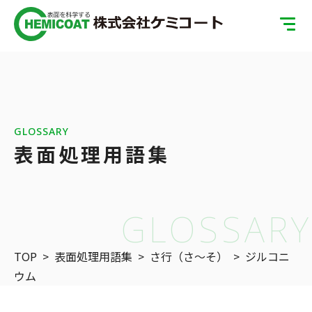
TOP
製品案内
会社案内
GLOSSARY
表面処理用語集
ISOへの取り組み
SDGsへの取り組み
GLOSSARY
表面処理の基礎知識
TOP
>
表面処理用語集
>
さ行（さ〜そ）
>
ジルコニ
お問い合わせ
ウム