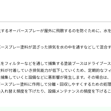
生するオーバースプレーが屋外に飛散するのを防ぐために、水
バースプレー塗料が混ざった排気を水の中を通すなどして混合
気をフィルターなどを通して捕集する塗装ブースはドライブース
塗料が付着していき排気能力が低下していくため、定期的なフ
に捕集していくと設備などに悪影響が発生します。その場合は
バースプレー塗料に作用して分離・回収しやすくするための処
の入れ替え頻度を下げたり、設備メンテナンスの頻度を下げるこ