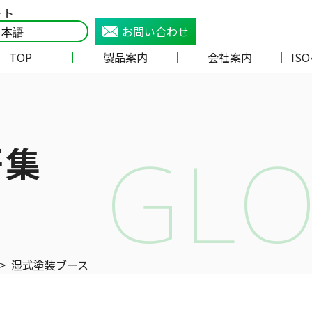
ート
お問い合わせ
TOP
製品案内
会社案内
IS
GLO
語集
>
湿式塗装ブース