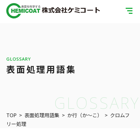
TOP
製品案内
会社案内
GLOSSARY
表面処理用語集
ISOへの取り組み
SDGsへの取り組み
GLOSSARY
表面処理の基礎知識
TOP
>
表面処理用語集
>
か行（か〜こ）
>
クロムフ
お問い合わせ
リー処理