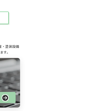
理・塗装設備
ます。
る