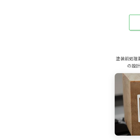
塗装前処理
の設