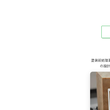
塗装前処理
の設