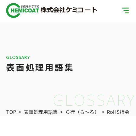
TOP
製品案内
会社案内
GLOSSARY
表面処理用語集
ISOへの取り組み
SDGsへの取り組み
GLOSSARY
表面処理の基礎知識
TOP
>
表面処理用語集
>
ら行（ら〜ろ）
>
RoHS指令
お問い合わせ