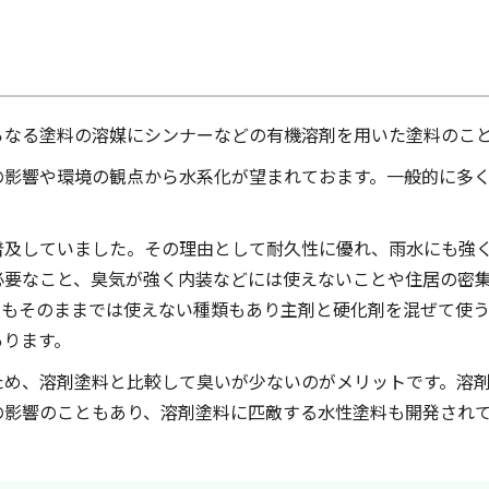
らなる塗料の溶媒にシンナーなどの有機溶剤を用いた塗料のこ
の影響や環境の観点から水系化が望まれておます。一般的に多
普及していました。その理由として耐久性に優れ、雨水にも強
必要なこと、臭気が強く内装などには使えないことや住居の密
にもそのままでは使えない種類もあり主剤と硬化剤を混ぜて使
あります。
ため、溶剤塗料と比較して臭いが少ないのがメリットです。溶
の影響のこともあり、溶剤塗料に匹敵する水性塗料も開発され