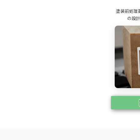
塗装前処理
の設