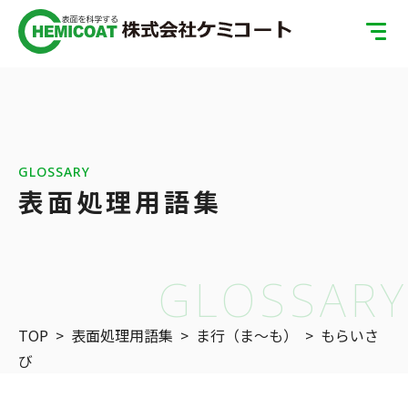
TOP
製品案内
会社案内
GLOSSARY
表面処理用語集
ISOへの取り組み
SDGsへの取り組み
GLOSSARY
表面処理の基礎知識
TOP
>
表面処理用語集
>
ま行（ま〜も）
>
もらいさ
お問い合わせ
び