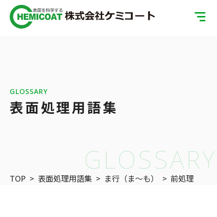
TOP
製品案内
会社案内
GLOSSARY
表面処理用語集
ISOへの取り組み
SDGsへの取り組み
GLOSSARY
表面処理の基礎知識
TOP
>
表面処理用語集
>
ま行（ま〜も）
>
前処理
お問い合わせ