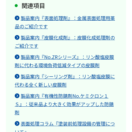
関連項目
製品案内『表面処理剤』：金属表面処理用薬
品のご紹介です
製品案内『皮膜化成剤』：皮膜化成処理剤の
ご紹介です
製品案内『No.ZRシリーズ』：リン酸塩皮膜
剤に代わる環境負荷低減タイプの皮膜剤
製品案内『シーリング剤』：リン酸塩皮膜に
代わる全く新しい皮膜剤
製品案内『有機性防錆剤No.ケミクロン１
Ｓ』：従来品より大きく効果がアップした防錆
剤
表面処理コラム『塗装前処理設備の管理につ
いて』