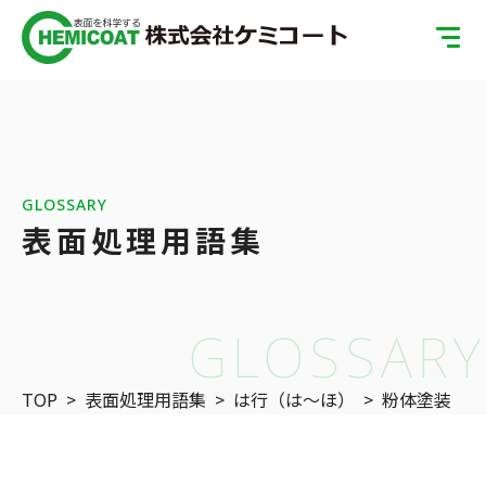
TOP
製品案内
会社案内
GLOSSARY
表面処理用語集
ISOへの取り組み
SDGsへの取り組み
GLOSSARY
表面処理の基礎知識
TOP
>
表面処理用語集
>
は行（は〜ほ）
>
粉体塗装
お問い合わせ