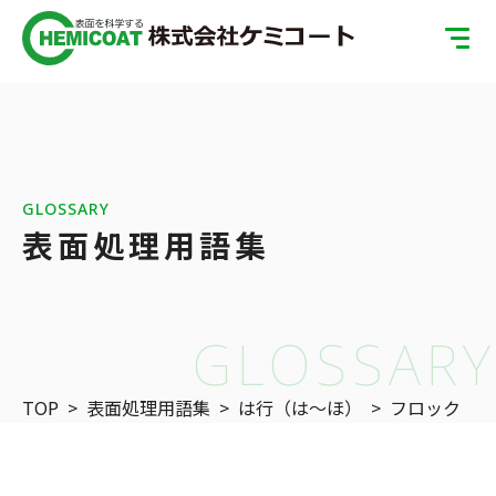
TOP
製品案内
会社案内
GLOSSARY
表面処理用語集
ISOへの取り組み
SDGsへの取り組み
GLOSSARY
表面処理の基礎知識
TOP
>
表面処理用語集
>
は行（は〜ほ）
>
フロック
お問い合わせ