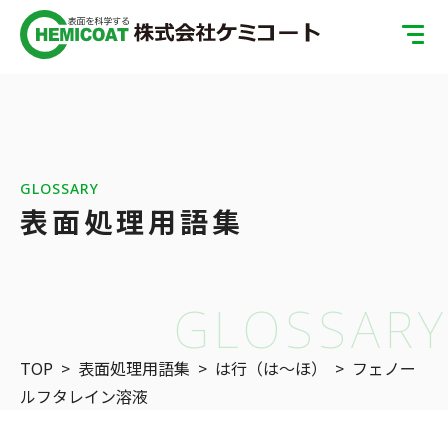
TOP
製品案内
会社案内
GLOSSARY
表面処理用語集
ISOへの取り組み
SDGsへの取り組み
GLOSSARY
表面処理の基礎知識
TOP
>
表面処理用語集
>
は行（は〜ほ）
>
フェノー
お問い合わせ
ルフタレイン溶液