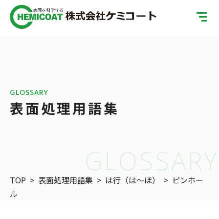
TOP
製品案内
会社案内
GLOSSARY
表面処理用語集
ISOへの取り組み
SDGsへの取り組み
GLOSSARY
表面処理の基礎知識
TOP
>
表面処理用語集
>
は行（は〜ほ）
>
ピンホー
お問い合わせ
ル