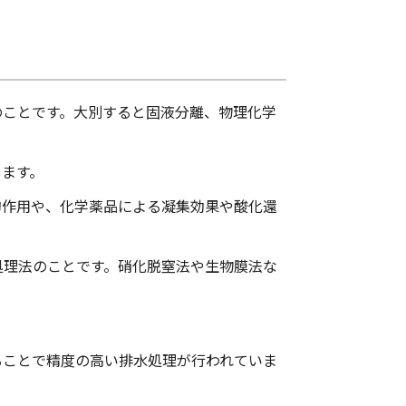
のことです。大別すると固液分離、物理化学
します。
的作用や、化学薬品による凝集効果や酸化還
処理法のことです。硝化脱窒法や生物膜法な
ることで精度の高い排水処理が行われていま