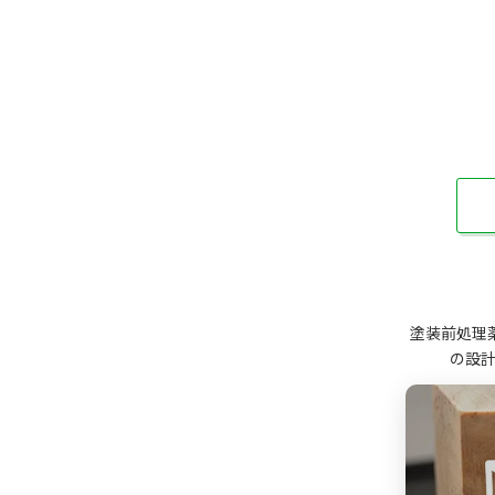
塗装前処理
の設