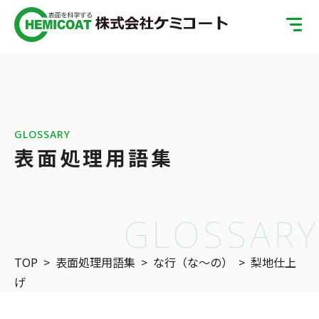
TOP
製品案内
会社案内
GLOSSARY
表面処理用語集
ISOへの取り組み
SDGsへの取り組み
GLOSSARY
表面処理の基礎知識
TOP
>
表面処理用語集
>
な行（な〜の）
>
梨地仕上
お問い合わせ
げ