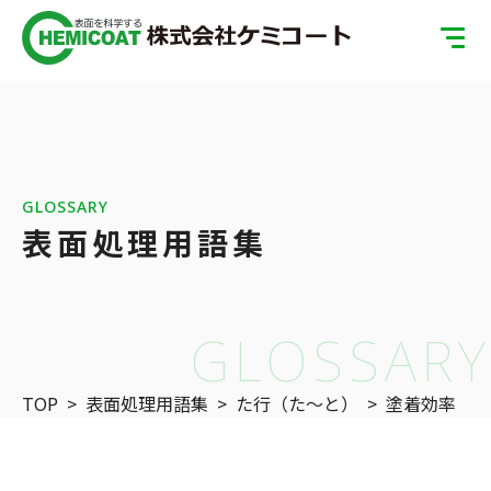
TOP
製品案内
会社案内
GLOSSARY
表面処理用語集
ISOへの取り組み
SDGsへの取り組み
GLOSSARY
表面処理の基礎知識
TOP
>
表面処理用語集
>
た行（た〜と）
>
塗着効率
お問い合わせ