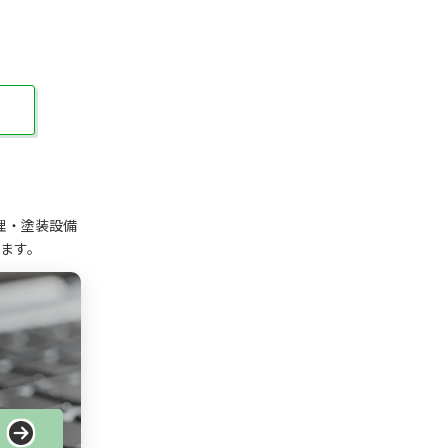
理・塗装設備
ます。
る