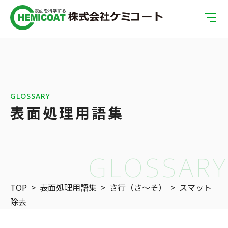
TOP
製品案内
会社案内
GLOSSARY
表面処理用語集
ISOへの取り組み
SDGsへの取り組み
GLOSSARY
表面処理の基礎知識
TOP
>
表面処理用語集
>
さ行（さ〜そ）
>
スマット
お問い合わせ
除去