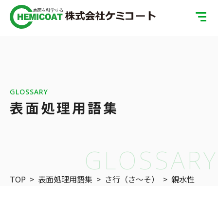
TOP
製品案内
会社案内
GLOSSARY
表面処理用語集
ISOへの取り組み
SDGsへの取り組み
GLOSSARY
表面処理の基礎知識
TOP
>
表面処理用語集
>
さ行（さ〜そ）
>
親水性
お問い合わせ