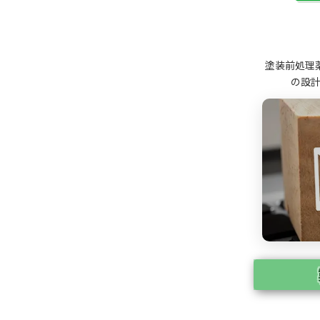
塗装前処理
の設