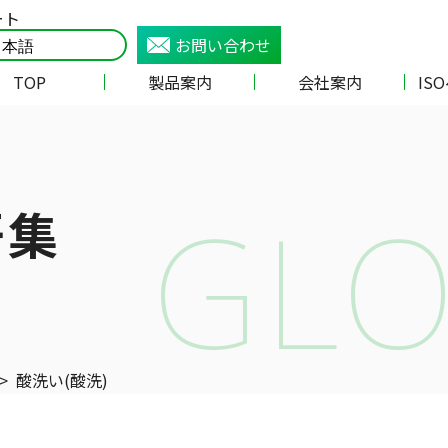
ート
お問い合わせ
TOP
製品案内
会社案内
IS
GLO
語集
>
酸洗い(酸洗)