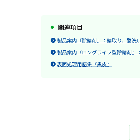
関連項目
製品案内『除錆剤』：錆取り、酸洗
製品案内『ロングライフ型除錆剤』
表面処理用語集『黒皮』