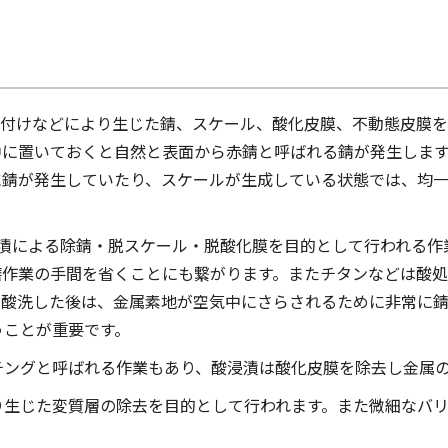
ウ付けなどにより生じた錆、スケール、酸化皮膜、不動態皮膜
中に置いておくと自然と表面から赤錆と呼ばれる錆が発生しま
に錆が発生していたり、スケールが生成している状態では、均
浸漬による除錆・脱スケール・脱酸化膜を目的として行われる作
磨作業の手間を省くことにも繋がります。またチタンなどは酸
を酸洗した後は、金属素地が空気中にさらされるために非常に
うことが重要です。
チングと呼ばれる作業もあり、酸浸漬は酸化皮膜を除去し金属
り生じた変質層の除去を目的として行われます。また微細なバ