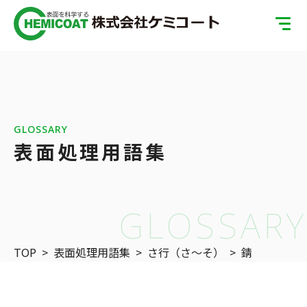
TOP
製品案内
会社案内
GLOSSARY
表面処理用語集
ISOへの取り組み
SDGsへの取り組み
GLOSSARY
表面処理の基礎知識
TOP
>
表面処理用語集
>
さ行（さ〜そ）
>
錆
お問い合わせ