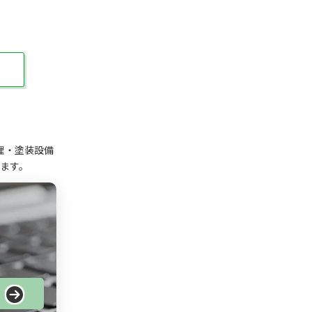
理・塗装設備
ます。
る