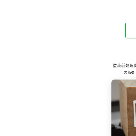
塗装前処理
の設