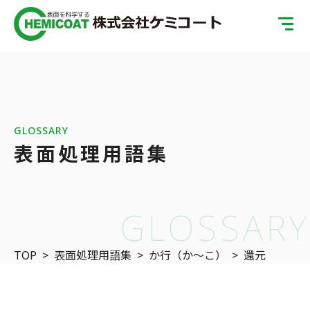
TOP
製品案内
会社案内
GLOSSARY
表面処理用語集
ISOへの取り組み
SDGsへの取り組み
GLOSSARY
表面処理の基礎知識
TOP
>
表面処理用語集
>
か行（か〜こ）
>
還元
お問い合わせ