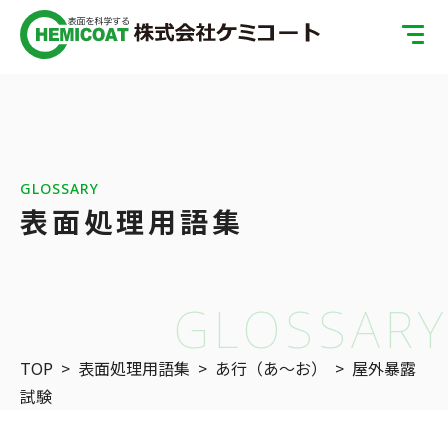
TOP
製品案内
会社案内
GLOSSARY
表面処理用語集
ISOへの取り組み
SDGsへの取り組み
GLOSSARY
表面処理の基礎知識
TOP
>
表面処理用語集
>
あ行（あ〜お）
>
屋外暴露
お問い合わせ
試験