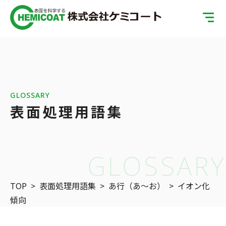
TOP
製品案内
会社案内
GLOSSARY
表面処理用語集
ISOへの取り組み
SDGsへの取り組み
GLOSSARY
表面処理の基礎知識
TOP
>
表面処理用語集
>
あ行（あ〜お）
>
イオン化
お問い合わせ
傾向