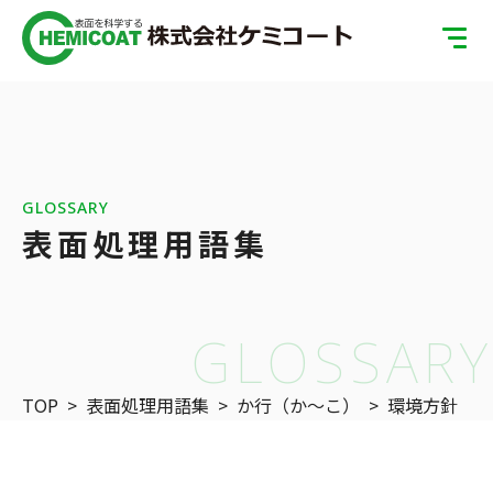
TOP
製品案内
会社案内
GLOSSARY
表面処理用語集
ISOへの取り組み
SDGsへの取り組み
GLOSSARY
表面処理の基礎知識
TOP
>
表面処理用語集
>
か行（か〜こ）
>
環境方針
お問い合わせ